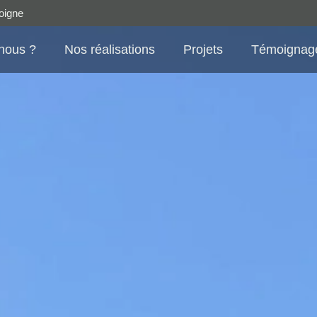
oigne
nous ?
Nos réalisations
Projets
Témoignag